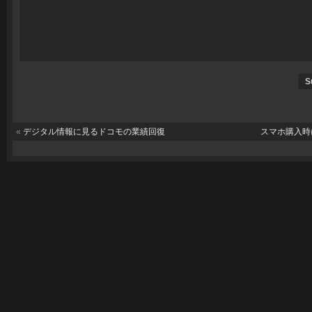
«
デジタル情報に見るドコモの業績回復
スマホ購入時