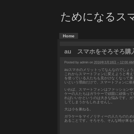
ためになるス
Home
au スマホをそろそろ購
Posted by admin on
2016年3月18日 – 12:00 AM
auスマホのメリットってなんなのでしょ
これからスマートフォンに変えようと考え
を使っている人たちも見かけなくなって来
いという理由だけで、スマートフォンに依
いわば、スマートフォンはファッションや
ケーの人たちはガラケーで頑固に頑張って
ればいいかというのは大きな悩みです。ガ
してしまうかもしれませんし。
大は小を兼ねる。
ガラケーをマイノリティーの人たちのため
あることです。そろそろ、そんな時が来る