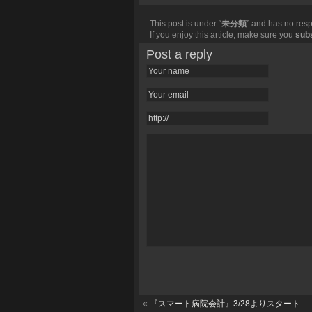
This post is under “
未分類
” and has no resp
If you enjoy this article, make sure you
sub
Post a reply
«
『スマート病院会計』3/28よりスタート