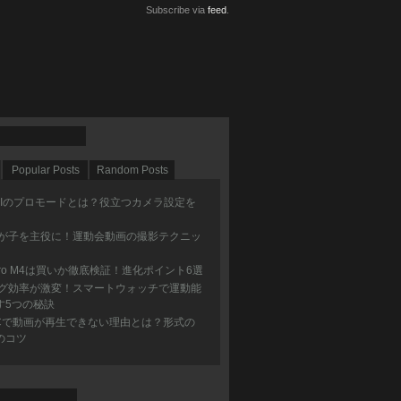
Subscribe via
feed
.
Popular Posts
Random Posts
 1 VIIIのプロモードとは？役立つカメラ設定を
が子を主役に！運動会動画の撮影テクニッ
 Pro M4は買いか徹底検証！進化ポイント6選
グ効率が激変！スマートウォッチで運動能
す5つの秘訣
Cで動画が再生できない理由とは？形式の
のコツ