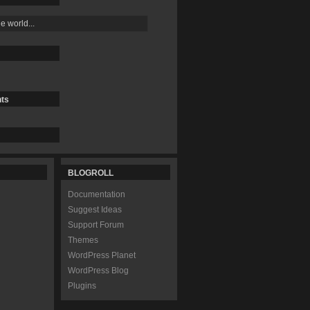
ts
BLOGROLL
Documentation
Suggest Ideas
Support Forum
Themes
WordPress Planet
WordPress Blog
Plugins