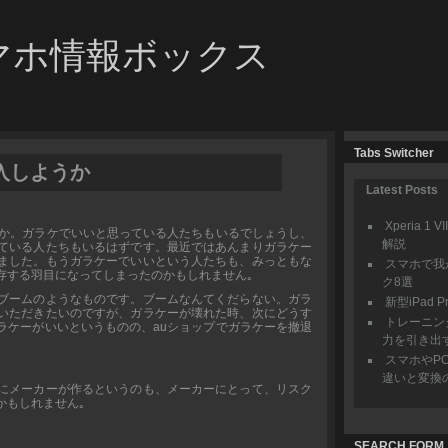
マホ情報ボックス
Tabs Switcher
入しようか
Latest Posts
Xperia
うか。ガラケでいいと思っている人たちもいるでしょうし、
解説
ている人たちもいるはずです。最近ではあんまりガラケー
ました。もうガラケーでいいという人たちも、みっともな
スマホで我
存する羽目になってしまったのかもしれません｡
ク8選
ブームのようなものです。ブームなんてくだらない。ガラ
新型iPad
いただきたいのですが、ガラケーが壊れた時、次にどうす
トレーニン
ラケーがいいというものの、auショップでガラケーを撤退
力を引き出
スマホやP
違いと変換
にメーカーが作るというのも、メーカーにとって、リスク
かもしれません｡
SEARCH FORM