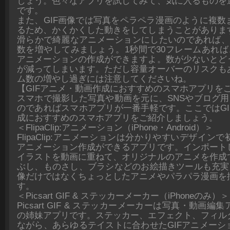
しょう。色々なアプリを試してみて、気に入るものを
です。
また、GIF画像では写真をペラペラ漫画のように複数
るため、かくかくした動きをしてしまうことがありま
滑らかで綺麗なアニメーションにしたいのであれば、
数を増やしてみましょう。1秒間で30フレームあれば
アニメーションの作成ができますよ。数が少ないとど
が減ってしまいます。ただし容量オーバーのリスクも
ム数の増やし過ぎには注意してくださいね。
【GIFアニメ・動画作成におすすめのスマホアプリを
スマホで撮影した写真や動画を元に、SNSやブログ用
のであればスマホアプリが一番手軽です。ここではGI
成におすすめのスマホアプリをご紹介しましょう。
＜FlipaClip:アニメーション（iPhone・Android）＞
FlipaClip:アニメーションは分かりやすいデザイン
アニメーション作成ができるアプリです。インポート
イラストを動画に重ねて、オリジナルのアニメを作成
ぶし、ものさし、ブラシなどのお絵描きツールも充実し
像だけではなくちょっとしたアニメやパラパラ漫画を
す。
＜Picsart GIF & ステッカーメーカー（iPhoneのみ）＞
Picsart GIF & ステッカーメーカーは写真・動画編集ア
の姉妹アプリです。ステッカー、エフェクト、フィル
ながら、あらゆるテイストに合わせたGIFアニメーシ